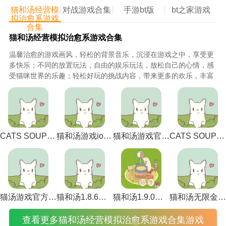
是一蹴而就的，需要玩家在长期游戏的过程中不断的修
猫和汤经营模
对战游戏合集
手游bt版
bt之家游戏
炼。
拟治愈系游戏
合集
3、新的d引擎技术创造了一款无死角的日本游戏，制作
猫和汤经营模拟治愈系游戏合集
耗时数年，为玩家呈现出极致的美；
温馨治愈的游戏画风，轻松的背景音乐，沉浸在游戏之中，享受更
多快乐；不同的放置玩法，自由的娱乐玩法，放松自己的心情，感
三湘互娱棋牌点评
受猫咪世界的乐趣；轻松好玩的挑战内容，带来更多的欢乐，丰富
1、在进行这个游戏的时候，你需要保持高度的紧张，
有趣的娱乐方式，给你惊喜。
才能顺利过关。
2、提现账号可以修改吗?
3、此外，该软件中还有很多二手车资源。各类二手车
CATS SOUP ios下载-CATS SOUP ios苹果版 v2.2.0
猫和汤游戏ios下载-猫和汤游戏ios中文最新版 v2.2.0
猫和汤游戏官方下载-猫和汤游戏官方最新版（cats and soup） v2.2.0
CATS SOUP游戏下载-CATS SOUP游戏中文版 v2.2.0
非常齐全。用户可以在该软件中安全购买
4、性能管理
5、丰富挑战，感受最强的英雄作战模式;
猫汤游戏官方下载无广告下载-猫汤游戏官方下载无广告最新版本 v2.2.0
猫和汤1.8.6下载-猫和汤1.8.6最新版本官方版(Cats&Soup) v2.2.0
猫和汤1.9.0中文版下载-猫和汤1.9.0中文最新版 v2.2.0
猫和汤无限金币版无限钻石版破解下载-猫和汤无限金币版无限钻石版破解安卓中文版 v2.2.0
查看更多猫和汤经营模拟治愈系游戏合集游戏