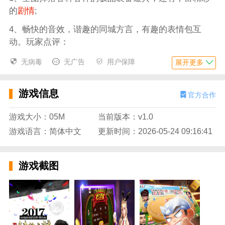
的
剧情
;
4、畅快的音效，谐趣的同城方言，有趣的表情包互
动。玩家点评：
5、精致唯美棋牌游戏画面，流畅游戏画质轻松享受各
无病毒
无广告
用户保障
展开更多
种有趣的竞争体验，给您更逼真体验。欢欢斗地主游戏
(真人版)亮点推荐
游戏信息
官方合作
6、兼职推荐和多功能相结合，给你一个便捷的兼职体
验。
游戏大小：05M
当前版本：v1.0
游戏语言：简体中文
更新时间：2026-05-24 09:16:41
三湘互娱棋牌介绍
1、24小时在线不打烊进行愉快的棋牌
竞技
，让你在这
裏可以凭借自己技术来创造财富，大量的在线玩家为玩
游戏截图
家解决相应的问题，平台举办的各种赛事你都可以来参
与。
2、和自己的好友一起相约在游戏中去竞技，新人进场
就有超多福利，海量金币免费送，享受最刺激的棋牌游