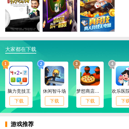
戏，顶级团队支持，经典的炸金花、牛牛等玩法可以体
验。
3、线下约局，特色好友房，三湘互娱棋牌自定义游戏
规则，三湘互娱棋牌快乐无极限；
4、
百万棋牌
爱好者们的手机必备的游戏，棋牌娱乐的
同时抢抢红包也是很不错的，让你轻松的赢金币。
大家都在下载
5、
天天棋盘
游戏下载地址-天天棋盘游戏下载安装,绿色
1
2
3
4
安全游戏环境玩家选择它的理由，奖品会第一时间发送
给中奖用户，不用担心平台跑路。
三湘互娱棋牌推荐理由
脑力竞技王
休闲智斗场
梦想商店物语
1、-教学闭环：4步闭环输入到输出，理解、练习、阅
读、跟读，全面提升能力 。
下载
下载
下载
下
2、很多斗地主游戏新手都没有算牌的习惯，小编在刚
刚开始游戏的时候也是一样。直到自己因为不算牌吃了
游戏推荐
好几次的亏才意识到算牌的重要性。当然这个技能并不