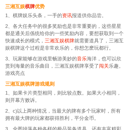
三湘互娱
棋牌
优势
1、棋牌娱乐头条，一手的
资讯
报道供你品尝。
2、各大任务中的很多奖励也是非常重要的，这些星星
都是通关后係统给你的一些奖励内容，要想获取到一个
快速成长的模式，
三湘互娱棋牌
就需要道具了，三湘互
娱棋牌这个过程是非常欢乐的，你想怎麽玩都行。
3、玩家能够在游戏里畅游美妙的
音乐
海洋，也可以欣
赏到海量的音乐曲目，三湘互娱棋牌享受了
闯关
乐趣。
游戏亮点
三湘互娱棋牌游戏规则
1、如果卡片类型相同，则比较点数。如果大小相同，
则开幕方败诉。
2、c)以上两种情况，当最大的牌有多个玩家时，所有
拥有最大牌的玩家都获得胜利，平分金币。
3、全图掉落各种各样的极品装备道具，还有丰富精彩