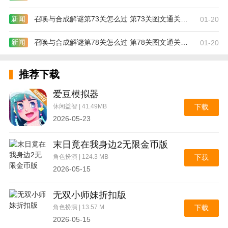
5、• 原创精品——专为孩子定制改编，精雕细琢每个故
事，孩子爱听，家长放心
新闻
召唤与合成解谜第73关怎么过 第73关图文通关攻略
01-20
6、可以在这里查看平台提供的五子棋信息，用户也可
新闻
召唤与合成解谜第78关怎么过 第78关图文通关攻略
01-20
以在这里玩五子棋。
7、在线交流，多人实时音视频交流，话题便捷互动。
推荐下载
火苗会议app优势
爱豆模拟器
够级棋牌优势
休闲益智 | 41.49MB
下载
1、宿命羁绊，合体共赢
2026-05-23
2、轻松畅快的竞技赛局，随时都能与自己的小伙伴切
末日竟在我身边2无限金币版
磋几局，增进彼此之间的友情。
角色扮演 | 124.3 MB
下载
3、为不同的玩家创建不同级别的游戏，够级棋牌包括
2026-05-15
经典的游戏方法，粗糙的游戏方法等。更加有趣的游戏
互动方式支持玩家发文字、表情、语音、礼物等等，互
无双小师妹折扣版
动性强。新引进的语音系统，搞怪的话语对话，给对局
角色扮演 | 13.57 M
下载
增加了几分幽趣气息，十分难得。
2026-05-15