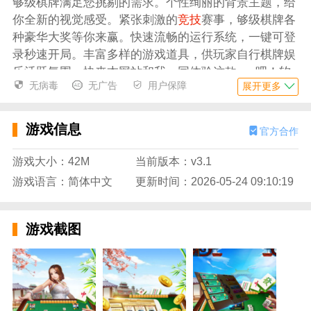
够级棋牌满足您挑剔的需求。个性绚丽的背景主题，给
你全新的视觉感受。紧张刺激的
竞技
赛事，够级棋牌各
种豪华大奖等你来赢。快速流畅的运行系统，一键可登
录秒速开局。丰富多样的游戏道具，供玩家自行棋牌娱
乐活跃氛围。快来本网站和我一同体验这款app吧！软
无病毒
无广告
用户保障
展开更多
件特色
6、后悔没有早一点知道这件事情，但是现在不晚，升
游戏信息
官方合作
级你的账号，够级棋牌即可得到海量金币赠送，够级棋
牌在游戏中比拚自己的棋牌技术，将其他人全部击败，
游戏大小：42M
当前版本：v3.1
够级棋牌受欢迎的扑克棋牌游戏合集，玩法选择更多。
游戏语言：简体中文
更新时间：2026-05-24 09:10:19
7、与你的朋友们来进行游戏的竞争吧，游戏环境公平
有真实的棋牌玩法真人上线体验，够级棋牌超好玩的真
人
线上棋牌
竞技作战游戏，支持微信一键快速登录，你
游戏截图
可以有一个公平的游戏体验。
8、魁拔联动 ——国漫之光，够级棋牌首次联动!
9、支持批量的下载多条
视频
轻松获取哦；