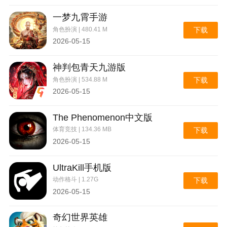
4、平台融入智能出牌系统与托管系统，新手教程，够
一梦九霄手游
级棋牌新萌玩家快速的上手。
角色扮演 | 480.41 M
下载
5、小编今天为各位玩家带来了这款好玩的1682025最新
2026-05-15
版本的下载，玩家在游戏中可以体验到超级刺激的游戏
体验，你可以体验到刺激的
百人牛牛
以及经典的斗地主
神判包青天九游版
游戏玩法，够级棋牌而且游戏中还有好玩的
麻将
以及
捕
角色扮演 | 534.88 M
下载
鱼
玩法，感兴趣的玩家快来下载这款好玩的1682025最
2026-05-15
新版本体验一下吧。
The Phenomenon中文版
6、提供举报机制，如遇到不文明的玩家，够级棋牌请
体育竞技 | 134.36 MB
下载
直接记住对方ID进行实名制举报，系统会处理
2026-05-15
7、一款百分百真人游戏，提供的玩法非常多，而且模
式玩法也非常精彩，支持一键分享好友，分享好友就能
UltraKill手机版
获得免费金币，而且还有免费道具可以领取，大家喜欢
动作格斗 | 1.27G
下载
的话不要错过了，快来点击下载
回力国际
吧！
2026-05-15
奇幻世界英雄