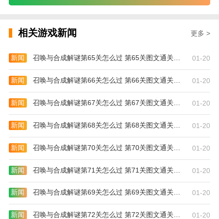
https://img.jinxingxinwen.com/game/2025/03/04/ph3pwvp
够级棋牌游戏规则
相关游戏新闻
更多 >
1、棋牌局内高手如云，真人玩家在线PK，够级棋牌语
音通话，自由
交友
样样可以。
新闻
召唤与合成解谜第65关怎么过 第65关图文通关攻略
01-20
2、红包赛：
新闻
召唤与合成解谜第66关怎么过 第66关图文通关攻略
01-20
3、在篮球比赛中，投篮是决定胜负的关键技巧。在趣
味投篮游戏中，我们可以体验刺激的指尖投篮。玩家轻
新闻
召唤与合成解谜第67关怎么过 第67关图文通关攻略
01-20
轻点击屏幕，将球准确地投入篮筐中就行了。投入的篮
新闻
召唤与合成解谜第68关怎么过 第68关图文通关攻略
01-20
球越多，够级棋牌获得的分数越高。上手还是很容易
的，玩家只需要掌握好球弹跳的力度和方向就可以了，
新闻
召唤与合成解谜第70关怎么过 第70关图文通关攻略
01-20
够级棋牌力度不能太小，否则容易跳不上去，力度也不
能太大，不然球直接弹出场外了，快来试试吧！游戏特
新闻
召唤与合成解谜第71关怎么过 第71关图文通关攻略
01-20
色
新闻
召唤与合成解谜第69关怎么过 第69关图文通关攻略
01-20
4、完美还原线下棋牌室的布局，最真实的竞技体验，
多样化对战享受棋牌欢乐。
新闻
召唤与合成解谜第72关怎么过 第72关图文通关攻略
01-20