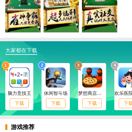
够级棋牌评价
1、平台会为各大玩家提供各种游戏活动，够级棋牌参
与有奖。
2、专业团队打造的智能化棋牌游戏，智能发牌，智能
提示，够级棋牌随机匹配实力相近对手。
3、有机会赢取棋牌福利大奖，够级棋牌智能化出牌选
大家都在下载
择，让你每天的竞技都风风火火，享受
互动棋牌
带来的
乐趣，数万人同台竞技，够级棋牌每周都有许多的道具
1
2
3
4
物品去选择使用和对抗。
4、打造一个完全属于你自己的精彩世界吧，你将在这
裏拥有一个属于自己的世界和舞台，有乐趣的创建房间
脑力竞技王
休闲智斗场
梦想商店物语
畅享更多欢乐，许多的实物游戏奖励也是有準备。
下载
下载
下载
下
5、顾虑和忧愁一扫而空，这就是
欢聚棋牌
娱乐给你带
来的快乐；
游戏推荐
够级棋牌介绍