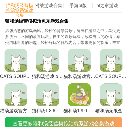
1、修复bug
猫和汤经营模
对战游戏合集
手游bt版
bt之家游戏
拟治愈系游戏
2、多样的游戏活动会定期的举办，邀请玩家们，生动
合集
猫和汤经营模拟治愈系游戏合集
逼真的牌桌设计拥有非常震撼视觉效果，有史无前例的
场景和背景
音乐
，酷炫的游戏风格带给大家，有丰富人
温馨治愈的游戏画风，轻松的背景音乐，沉浸在游戏之中，享受更
物
角色
形象选择，带来不一样的游戏体验。
多快乐；不同的放置玩法，自由的娱乐玩法，放松自己的心情，感
受猫咪世界的乐趣；轻松好玩的挑战内容，带来更多的欢乐，丰富
3、多种不同的游戏场景，体验有趣的玩法;
有趣的娱乐方式，给你惊喜。
够级棋牌推荐理由
1、开创的对战玩法，在动感的节奏里面迎接不断的变
化，生动活泼的指尖对决一触即发。
CATS SOUP ios下载-CATS SOUP ios苹果版 v2.2.0
猫和汤游戏ios下载-猫和汤游戏ios中文最新版 v2.2.0
猫和汤游戏官方下载-猫和汤游戏官方最新版（cats and soup） v2.2.0
CATS SOUP游戏下载-CATS SOUP游戏中文版 v2.2.0
2、以上就是非凡小编今天为大家带来的趣点
生活
，想
要下载更多APP就来非凡软件站吧!
3、超高效率的对局匹配玩起来更畅爽，够级棋牌数万
人同时在线进行棋牌竞技作战，根据自己的水平挑选不
猫汤游戏官方下载无广告下载-猫汤游戏官方下载无广告最新版本 v2.2.0
猫和汤1.8.6下载-猫和汤1.8.6最新版本官方版(Cats&Soup) v2.2.0
猫和汤1.9.0中文版下载-猫和汤1.9.0中文最新版 v2.2.0
猫和汤无限金币版无限钻石版破解下载-猫和汤无限金币版无限钻石版破解安卓中文版 v2.2.0
同福利场次，高清画麵立体体验给玩家真实感觉。
查看更多猫和汤经营模拟治愈系游戏合集游戏
4、