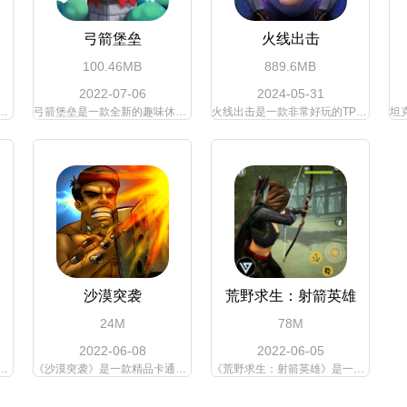
弓箭堡垒
火线出击
100.46MB
889.6MB
2022-07-06
2024-05-31
还会有砖块掉落下来，方块球大作战中玩家需要操纵大炮攻击落石来获取更多分数，尽可能的获取更高的分数和高额的金币奖励。
弓箭堡垒是一款全新的趣味休闲小游戏，好玩得游戏玩法内容给你舒适的游戏玩法新功能，更多与众不同的精彩环节这里都准备好了，给你意想不到的全新优质新功能。
火线出击是一款非常好玩的TPS射击手游，采用了赛博朋克的科幻画风，以未来末世生活为背景，玩家将化身成生存在末日当中的幸存者，因为一次突发的生化危机造成了这个世界被丧尸所包
沙漠突袭
荒野求生：射箭英雄
24M
78M
2022-06-08
2022-06-05
玩家需要使用弓箭来进行闯关，你需要控制弓箭的飞行，并且在飞行的途中收集各种道具来帮助自己增加弓箭的数量，等到了最后关卡需要一定数量的弓箭才能打败boss，游戏的玩法内容丰富，趣味性十足。欢迎广大玩家们进行下载。
《沙漠突袭》是一款精品卡通风格的射击手游。游戏是横版模式，玩家将面对源源不断前来的敌人。用手中花样繁多的武器给他们迎头痛击。不得不说游戏的爽快感还是非常足的，感兴趣的玩家快来下载吧。
《荒野求生：射箭英雄》是一款射击类型的生存冒险手游。在荒野求生射箭英雄游戏中，玩家手握弓箭，与其他的玩家进行战斗，最后只有一位玩家能够生存下来！