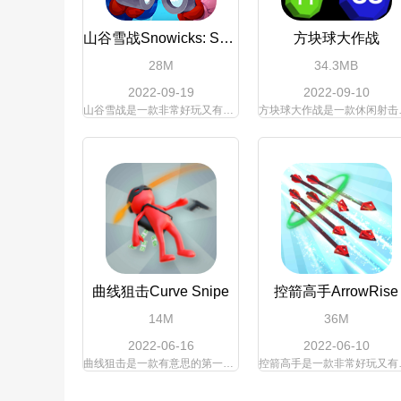
山谷雪战Snowicks: Snow Battle
方块球大作战
28M
34.3MB
2022-09-19
2022-09-10
山谷雪战是一款非常好玩又有意思的趣味休闲雪地射击冒险战斗游戏，在游戏中，玩家能够在雪地世界当中进行刺激的冒险，游戏里面玩家能够去使用各种道具来进行射击，揉起雪球来将你的对手击败，游戏的体验十分欢快。游戏内容丰富精彩，趣味性十足，欢迎广大玩家下载山谷雪战。
方块球大作战是一款休闲射击类游戏同时
曲线狙击Curve Snipe
控箭高手ArrowRise
14M
36M
2022-06-16
2022-06-10
曲线狙击是一款有意思的第一人称狙击射击闯关玩法手游，在这款游戏中玩家将扮演狙击手，在高处架设狙击枪，计算子弹下落的抛物线，找准角度，一击消灭目标敌人，多种不同场景的关卡等待玩家来体验，考验玩家的射击精度，感兴趣的朋友就快来下载曲线狙击最新版体验吧！
控箭高手是一款非常好玩又有意思的趣味休闲跑酷射击闯关游戏，在游戏中，