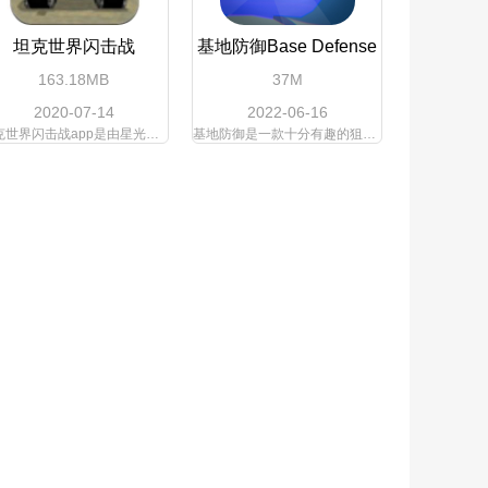
坦克世界闪击战
基地防御Base Defense
163.18MB
37M
2020-07-14
2022-06-16
坦克世界闪击战app是由星光下载站收集于官网最新发布版本,坦克世界闪击战是一款射击类的游戏，游戏中的主要角色坦克，玩家在游戏中将化身为一名十分厉害的坦克手，你需要在战场上和队友密切的配合，将面前的敌人统统的消灭掉，游戏中有很
基地防御是一款十分有趣的狙击防御射击类手游，在这款游戏种玩家将在基地的高处架设狙击步枪，瞄准基地的外部防线，消灭所有想要入侵基地的敌人，游戏玩法真实有趣，不断闯关获得金币奖励，用金币解锁更多的枪械武器，游戏内容丰富，感兴趣的朋友就快来下载基地防御官方版体验吧！