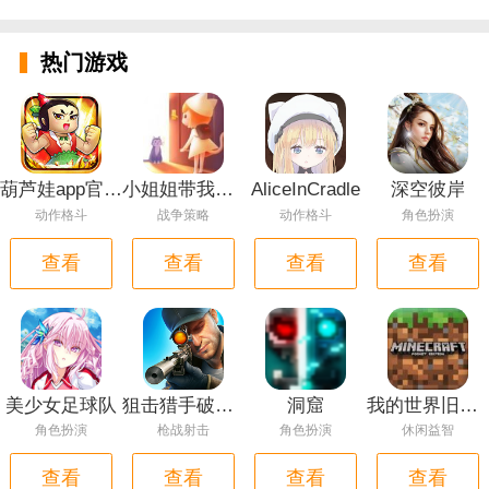
热门游戏
葫芦娃app官网版
小姐姐带我回家
AliceInCradle
深空彼岸
动作格斗
战争策略
动作格斗
角色扮演
查看
查看
查看
查看
美少女足球队
狙击猎手破解版
洞窟
我的世界旧版本1.0中文版
角色扮演
枪战射击
角色扮演
休闲益智
查看
查看
查看
查看