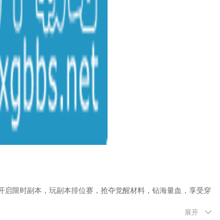
级开启限时副本，玩副本排位赛，抢夺觉醒材料，钻海量血，享受穿
展开