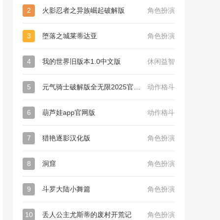
2
火影忍者之异族崛起破解版
角色扮演
3
堕落之城莱蒂达亚
角色扮演
4
我的世界旧版本1.0中文版
休闲益智
5
元气骑士破解版全无限2025官网版
动作格斗
6
葫芦娃app官网版
动作格斗
7
猎艳逐影汉化版
角色扮演
8
洞窟
角色扮演
9
斗罗大陆小舞篇
角色扮演
10
丢人公主尤斯蒂的废村开荒记
角色扮演