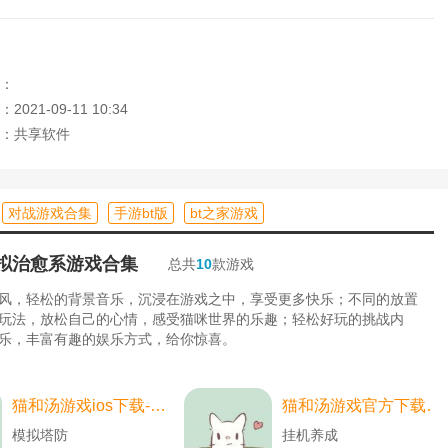
去挑战。埋伏的草原，热血的沙城，龙珠幻境，极寒的幻境...体
荡，想当就当土豪！
可以充分发挥。《霍颖》第七版的羁绊，霍颖父子四代的结合，传奇
：
021-09-11 10:34
：共享软件
资！好玩的弹幕聊天，吐槽，宣战，自由的象征性表情考验你的想
对战游戏合集
手游bt版
bt之家游戏
拟治愈系游戏合集
总共
10
款游戏
风，轻松的背景音乐，沉浸在游戏之中，享受更多快乐；不同的放置
玩法，放松自己的心情，感受猫咪世界的乐趣；轻松好玩的挑战内
乐，丰富有趣的娱乐方式，给你惊喜。
猫和汤游戏ios下载-猫和汤游戏ios中文最新版 v2.2.0
猫和汤游戏官方下载-猫和汤游戏官方最新版（cats and soup） v2.2.0
模拟塔防
挂机养成