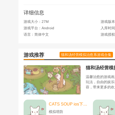
一步一步，神秘的魔法世界，万千世界老大都在等着你
验和金币倍数飙升，线上收割是自动的，不怕股市震
详细信息
【霍颖LOL自组织技能混合】
羁绊技能、控场技能、护理技能...无限组合技能，
游戏大小：27M
游戏版本
联盟的经典技能...20VS20，技能进化组玩转战争！
游戏平台：Android
入库时间：2
【城市竞赛符号表达弹幕】
语言：简体中文
游戏授权
抢
竞技
场之王，同城竞技，抢排名，争取每日血钻工
象力，和漂亮的男女不能安静！
游戏推荐
猫和汤经营模拟治愈系游戏合集
猫和汤经营模
温馨治愈的游戏画
玩法，自由的娱乐
容，带来更多的欢
CATS SOUP ios下载-CATS SOUP ios苹果版 v2.2.0
模拟塔防