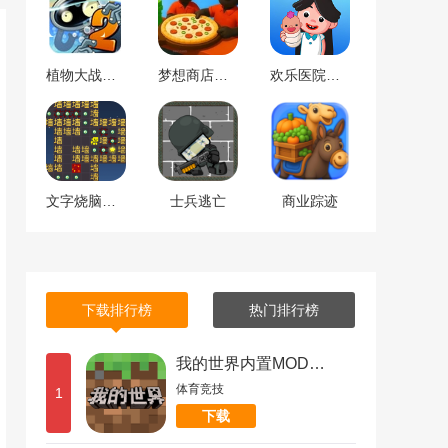
植物大战僵尸修改版
梦想商店物语
欢乐医院物语
文字烧脑王者
士兵逃亡
商业踪迹
下载排行榜
热门排行榜
我的世界内置MOD菜单版
体育竞技
1
下载