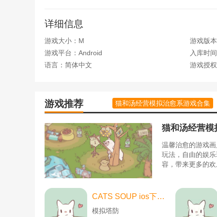
1.游戏场景震撼，多种战斗模式，将带玩家进入激情
2、培养一些强大的能力，带来更出众的战斗力，让
详细信息
3.进入这个英雄汇聚的战争时代，展现高超的控制能
游戏大小：M
游戏版本
三国
游戏平台：Android
入库时间：2
三国红包版介绍
语言：简体中文
游戏授权
1.对抗各个阶段都有很好的招数，可以利用一些合理
2.多种战斗模式，每一个
关卡
都能带给玩家愉悦的江
游戏推荐
猫和汤经营模拟治愈系游戏合集
3.玩家可以在游戏中不断提升自己的实力，组建强大
猫和汤经营模
温馨治愈的游戏画
玩法，自由的娱乐
容，带来更多的欢
CATS SOUP ios下载-CATS SOUP ios苹果版 v2.2.0
模拟塔防