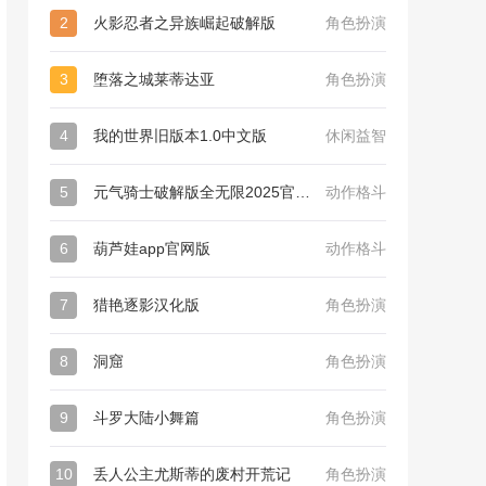
2
火影忍者之异族崛起破解版
角色扮演
3
堕落之城莱蒂达亚
角色扮演
4
我的世界旧版本1.0中文版
休闲益智
5
元气骑士破解版全无限2025官网版
动作格斗
6
葫芦娃app官网版
动作格斗
7
猎艳逐影汉化版
角色扮演
8
洞窟
角色扮演
9
斗罗大陆小舞篇
角色扮演
10
丢人公主尤斯蒂的废村开荒记
角色扮演