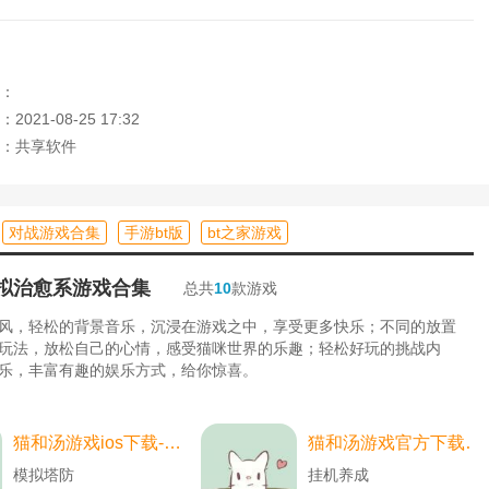
的三国征战；
你在游戏中从容开始一场爽快的对决；
力，形成强大的力量，在三国创造传奇的
生活
。
：
021-08-25 17:32
：共享软件
的战斗技巧来完成军队之间的对抗；
湖体验；
对战游戏合集
手游bt版
bt之家游戏
的军队，带领军队横扫整个混沌世界。
拟治愈系游戏合集
总共
10
款游戏
风，轻松的背景音乐，沉浸在游戏之中，享受更多快乐；不同的放置
玩法，放松自己的心情，感受猫咪世界的乐趣；轻松好玩的挑战内
乐，丰富有趣的娱乐方式，给你惊喜。
猫和汤游戏ios下载-猫和汤游戏ios中文最新版 v2.2.0
猫和汤游戏官方下载-猫和汤游戏官方最新版（cats and soup） v2.2.0
模拟塔防
挂机养成