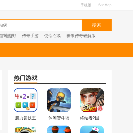
手机版
SiteMap
雪地越野
传奇手游
使命召唤
糖果传奇破解版
热门游戏
脑力竞技王
休闲智斗场
终结者2国际服