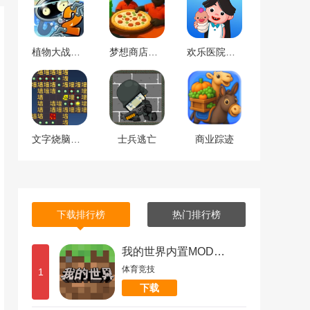
植物大战僵尸修改版
梦想商店物语
欢乐医院物语
文字烧脑王者
士兵逃亡
商业踪迹
下载排行榜
热门排行榜
我的世界内置MOD菜单版
体育竞技
1
下载