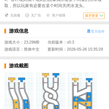
取，所以玩家有必要在某个时间关闭水龙头。
水桩游戏亮点
无病毒
无广告
用户保障
展开更多
1、简单有趣的关卡挑战充满
策略
，需要玩家用智慧画
线；
游戏信息
官方合作
2、充满身体乐趣的玩法，通过线条引导水流进入杯
游戏大小：23.29MB
当前版本：v0.3
子，感受杯子的笑脸；
游戏语言：简体中文
更新时间：2026-05-26 15:35:29
3、随着水平的加深，会增加难度，让你有点烧脑。你
可以通过等级的星级来和不同的玩家比较。
游戏截图
水桩游戏特点
玩这个游戏的玩家需要有很好的耐心。不用联网就可以
随时随地玩！
当我第一次看到这个的时候，我以为我玩得很开心，没
想到里面的英语很简单，完全没有难度。
游戏中有魔法，可以帮助玩家控制情绪，至少我是这么