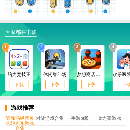
决定的，如果我能多玩点游戏就更好了。
水桩游戏优点
- 点击并按住以控制水量
大家都在下载
- 松开手指以填充形状。小心不要让水溢出。
-
免费游戏
，随时随地畅玩
1
2
3
4
- 各种级别的难度供您选择
- 有趣和具有挑战性的游戏
脑力竞技王
休闲智斗场
梦想商店物语
水桩游戏小编点评
下载
下载
下载
下
适合各种人群，即使是孩子也能玩好，困难的关卡需要
自信。
游戏推荐
猫和汤经营模
对战游戏合集
手游bt版
bt之家游戏
拟治愈系游戏
合集