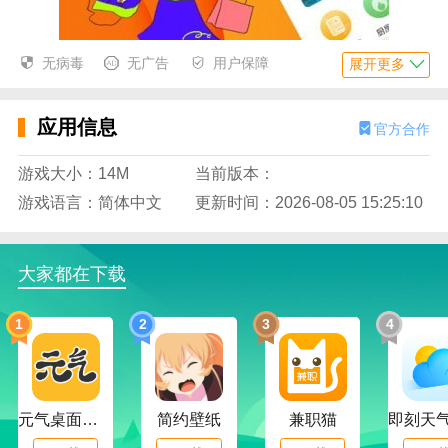
无病毒
无广告
用户保障
展开更多
应用信息
官方合作
核桃折扣软件不仅仅是一个折扣商城，更是一种集购物
游戏大小：14M
当前版本：
与消费体验于一体的新型购物方式。核桃折扣商城打破
游戏语言：简体中文
更新时间：2026-08-05 15:25:10
了传统的消费模式，让你享受到优惠券的免赔额，而不
是购买价值，让你更值得购买，用互联网让你的
生活
更
幸福。
大家都在下载
1
2
3
4
软件功能
元气桌面下载
简约壁纸
兼职猫