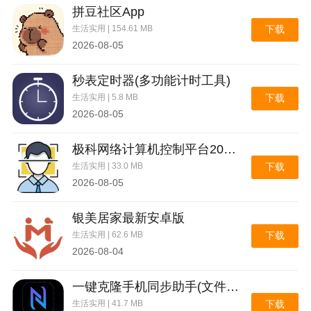
拼豆社区App
生活实用 | 154.61 MB
下载
2026-08-05
秒表定时器(多功能计时工具)
生活实用 | 5.8 MB
下载
2026-08-05
核桃返利是核桃的购物申请，可以抵扣，也可以购买。
极科网络计算机控制平台2026官方最新版本
用户可以选择不同的产品，参与活动，获得超值优惠
券，享受购物优惠券的全面减免，使用核桃直接抵扣金
生活实用 | 33.0 MB
下载
2026-08-05
额。平台引导供应链源头，通过降低价格初始化让用户
自由消费，更有趣的活动提升了核桃在应用中的易用
银美居家最新安卓版
性！
生活实用 | 62.6 MB
下载
更新日志
2026-08-04
v1.1.3
一键克隆手机同步助手(文件极速互传)
更新内容
生活实用 | 41.7 MB
下载