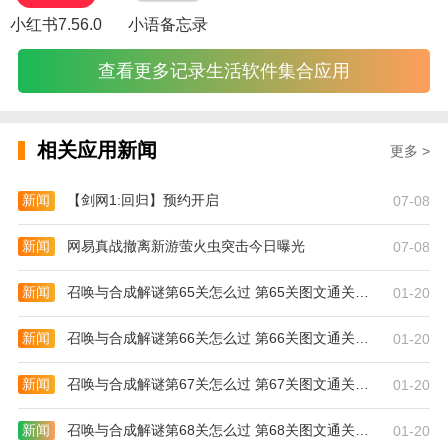
小红书7.56.0
小语备忘录
[极限服务]
查看更多记录生活软件集合应用
在线客服已经准备好回答用户问题，所以你一定要回答
我。
相关应用新闻
更多 >
[快速交货]
新闻
【剑网1:回归】预约开启
07-08
当天下单当天发货，物流快，让心爱的人早日回家。
新闻
网易真战撤离新游萤火虫突击今日曝光
07-08
[注册]
新闻
召唤与合成解谜第65关怎么过 第65关图文通关攻略
01-20
新人注册送核桃，可以用核桃扣核桃数，可以参与各种
口味。
新闻
召唤与合成解谜第66关怎么过 第66关图文通关攻略
01-20
[质量第一选择]
新闻
召唤与合成解谜第67关怎么过 第67关图文通关攻略
01-20
收集百万商家，最好是百万家电，严格执行12类筛选流
新闻
召唤与合成解谜第68关怎么过 第68关图文通关攻略
01-20