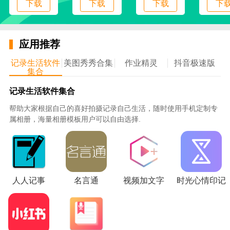
下载
下载
下载
下
追书猫的应用功能:
应用推荐
1、大量小说，本应用对各类小说等进行了全面整理，
记录生活软件
美图秀秀合集
作业精灵
抖音极速版
方便用户选择阅读。
集合
2.智能推荐，会分析用户的个人喜好，推荐各种适合用
记录生活软件集合
户阅读的小说。
帮助大家根据自己的喜好拍摄记录自己生活，随时使用手机定制专
属相册，海量相册模板用户可以自由选择.
3.热门名单。这里将制定热门榜单，对市场人气进行总
结和整合。
4.首页推荐也会通过首页进行推广，这样可以全面提升
小说的人气。
人人记事
名言通
视频加文字
时光心情印记
5.阅读记录也会对用户的小说阅读做一个全面的记录，
掌握基本的阅读情况。