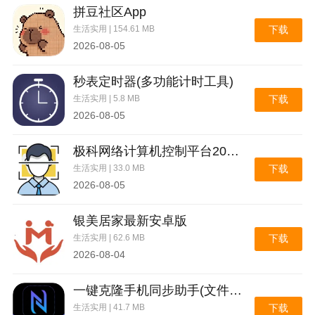
2.模拟设计，采用模拟阅读设计，让用户在线感受真实
拼豆社区App
的阅读体验。
生活实用 | 154.61 MB
下载
2026-08-05
3.福利资源也提供了大量的阅读福利资源，给予用户大
量的资源福利奖励。
秒表定时器(多功能计时工具)
生活实用 | 5.8 MB
下载
4.纯粹的阅读，没有任何广告的侵扰，带来最纯粹的小
2026-08-05
说阅读体验。
极科网络计算机控制平台2026官方最新版本
生活实用 | 33.0 MB
下载
2026-08-05
银美居家最新安卓版
生活实用 | 62.6 MB
下载
2026-08-04
一键克隆手机同步助手(文件极速互传)
生活实用 | 41.7 MB
下载