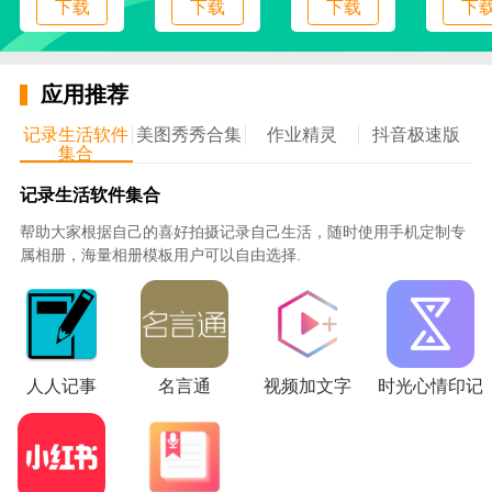
下载
下载
下载
下
2.漫画夏日夏日漫画季:7、8月福利升级！抽奖！打折！
多爆炸！新的在外围！有幸福！( ∀ )ﾉ
3.日漫真爱周启动，15款人气日漫，*签名画，绝版签
应用推荐
名书，限定周边...在有限的时间内坠落！‍(๑>؂
如果你发现版本旧了，欢迎你发邮件反馈给
记录生活软件
美图秀秀合集
作业精灵
抖音极速版
集合
tousu@liqucn.com，或者步行到官网下载最新版本
安卓版漫画书介绍
记录生活软件集合
[嘿，有漫画！】
帮助大家根据自己的喜好拍摄记录自己生活，随时使用手机定制专
海量高清正版漫画，热门漫画，漫画迷最爱的追漫画神
属相册，海量相册模板用户可以自由选择.
器。看漫画的时候可以去漫画APP。热门UPs都在看。
组队一起刷漫画！
[正版太阳人]
日常超正版！《鬼灭之刃》《诅咒回到战争》《女武神
人人记事
名言通
视频加文字
时光心情印记
的末日》《死亡大师与黑女仆》《堀与宫村》《我是蜘
蛛，那又怎样？”、“关于我转生成黏液”、“租我女朋
友”、“叶晖达小姐要我坦白”、“总之很可爱”、“航海
王”、“一拳超人”、“名侦探柯南”、“进了房间，同学们都