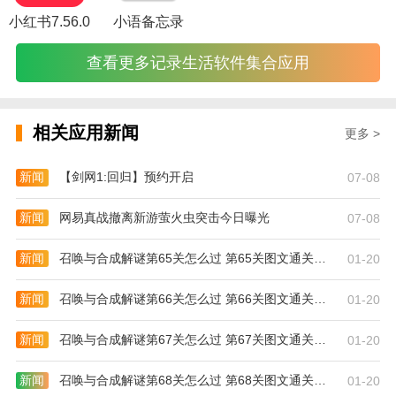
走火入魔了！”，“JOJO的奇妙
冒险
”...你喜欢这里！
小红书7.56.0
小语备忘录
[大国民]
《上天保佑人民》官方漫画独家上线！
查看更多记录生活软件集合应用
四月的新作《一步登天歌》是独家出道！Fajit强大的作
品《AISHA》是新的~
更有佳作:《意外救了江湖公敌》《两个疑惑》《百发
相关应用新闻
更多 >
百中造神》《兰溪镇罗小黑之战》《造反派初始化》
《天宝福耀之记》《全球高考》《龙源》《平凡人的不
新闻
【剑网1:回归】预约开启
07-08
朽传记》《小恶魔暴露了！”《斗罗大陆》《放开女
巫》《战国千年》...总有一个适合你！
新闻
网易真战撤离新游萤火虫突击今日曝光
07-08
【高品质动漫】
在《我独自盗墓》《骷髅骑士拿不住副本》《装备我最
新闻
召唤与合成解谜第65关怎么过 第65关图文通关攻略
01-20
强》等热门作品的独家连载中
新闻
召唤与合成解谜第66关怎么过 第66关图文通关攻略
01-20
新闻
召唤与合成解谜第67关怎么过 第67关图文通关攻略
01-20
新闻
召唤与合成解谜第68关怎么过 第68关图文通关攻略
01-20