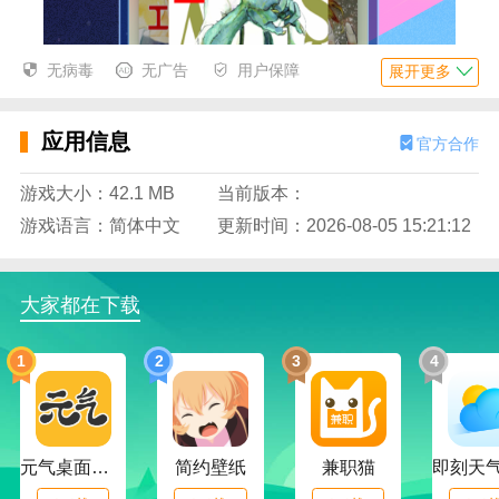
无病毒
无广告
用户保障
展开更多
应用信息
官方合作
游戏大小：42.1 MB
当前版本：
游戏语言：简体中文
更新时间：2026-08-05 15:21:12
大家都在下载
1
2
3
4
元气桌面下载
简约壁纸
兼职猫
1.评论和弹幕体验都优化了！‍(・ω< )★