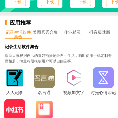
下载
下载
下载
下
微信阅读功能介绍:
应用推荐
1.图书分类:所有的图书都进行了很好的分类，保证所有
的读者都能轻松找到自己喜欢的书。
记录生活软件
美图秀秀合集
作业精灵
抖音极速版
集合
2.一键搜索。如果想看什么书，可以直接输入书的名字
记录生活软件集合
进行查询。很容易找到书。
帮助大家根据自己的喜好拍摄记录自己生活，随时使用手机定制专
属相册，海量相册模板用户可以自由选择.
3.书籍推荐，会根据你每天阅读的其他书籍，为你推荐
相关的阅读内容。
4.阅读评论。你读的书也可以通过评论给别人提供关于
书的信息，这样你就可以随时看书了。
人人记事
名言通
视频加文字
时光心情印记
微信阅读安卓版_图片2