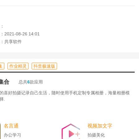
，深受年轻女孩和上班族的喜爱，以满足不同用户群体的需求。
提醒；从周一到周末，漫画每天更新，享受追逐的乐趣。
：
021-08-26 14:01
晰度不变，大幅缩小图片尺寸，节省流量；软件风格简单时尚，操
：共享软件
集
作业精灵
抖音极速版
断，没有广告。
都能成为一张非常漂亮的图片。
集合
总共
6
款应用
粉丝更好的追书体验。
的喜好拍摄记录自己生活，随时使用手机定制专属相册，海量相册模
可以根据兴趣分类找到喜欢的资源。
择.
名言通
视频加文字
界面，直接进入提示“信号丢失！”
办公学习
拍摄美化