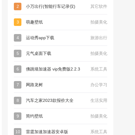
2
小万出行(智能行车记录仪)
其它软件
3
萌趣壁纸
拍摄美化
4
运动秀app下载
旅游出行
5
元气桌面下载
拍摄美化
6
佛跳墙加速器 vip免费版2.2.3
系统工具
7
网路龙树
办公学习
8
汽车之家2023款报价大全
生活实用
9
简约壁纸
拍摄美化
10
雷霆加速加速器安卓版
系统工具