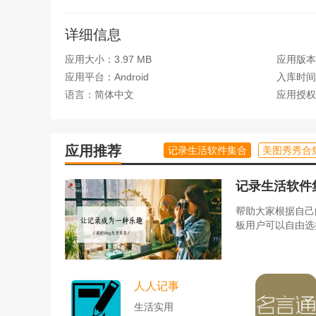
育、日本漫画、大陆漫画、欧美漫画、港台漫画等。
2、免费漫画库，即时更新，新又快
详细信息
连载国内外漫画，涵盖各类题材；
热门免费漫画全在你手里，紧跟网络进度，即时更新
应用大小：3.97 MB
应用版本
3.在线阅读舒适免费，画质清晰
应用平台：Android
入库时间：2
全新在线阅读，采用最新图像处理技术，保持图片清
语言：简体中文
应用授权
作简单易用，让你轻松进入漫画世界。
软件亮点
应用推荐
记录生活软件集合
美图秀秀合
1.这里的漫画有最后一本书，画质绝对高清，没有中
2.给用户带来全新的漫画阅读体验，每一张漫画截图
记录生活软件
3、可以随时打开阅读，画质高清，尺寸小巧，保证了
帮助大家根据自己
4.新的内容更新会及时提醒大家重要内容不容错过，
板用户可以自由选
常见问题
1.黄漫漫画APP有一个蓝色界面
确保先关闭应用程序。
人人记事
先断开手机的网络连接，然后打开APP，跳过蓝色广告
生活实用