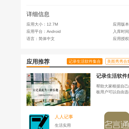
2.自由区。免费区有大量的小说，不用花钱就能欣赏
详细信息
应用大小：12.7M
应用版本
3.优秀产品推荐:每天在软件首页推荐不同的优秀小说
应用平台：Android
入库时间：2
语言：简体中文
应用授权
4.金币的兑换。每天签到可以获得一定数量的金币，
Qire免费小说_图片2
应用推荐
记录生活软件集合
美图秀秀合
记录生活软件
帮助大家根据自己
板用户可以自由选
人人记事
生活实用