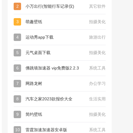
2
小万出行(智能行车记录仪)
其它软件
3
萌趣壁纸
拍摄美化
4
运动秀app下载
旅游出行
5
元气桌面下载
拍摄美化
6
佛跳墙加速器 vip免费版2.2.3
系统工具
7
网路龙树
办公学习
8
汽车之家2023款报价大全
生活实用
9
简约壁纸
拍摄美化
10
雷霆加速加速器安卓版
系统工具