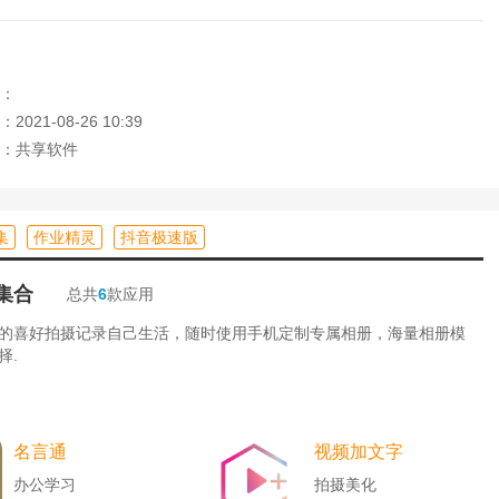
到小说的内容。
：
，以便及时阅读。
021-08-26 10:39
：共享软件
使用金币可以兑换喜欢的章节。
集
作业精灵
抖音极速版
集合
总共
6
款应用
的喜好拍摄记录自己生活，随时使用手机定制专属相册，海量相册模
择.
名言通
视频加文字
办公学习
拍摄美化