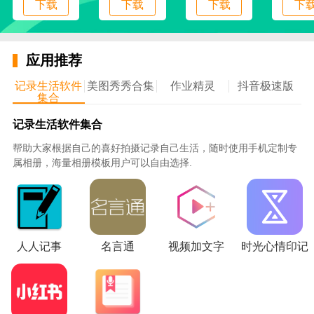
下载
下载
下载
下
免费言情小说功能介绍：
应用推荐
1、小说分类，所有的小说都是分类好的，方便用户快
记录生活软件
美图秀秀合集
作业精灵
抖音极速版
速的挑选出自己喜欢看的小说。
集合
记录生活软件集合
2、小说搜索，喜欢看什么小说也可以直接搜索，书
名，作者名都可以快速的找到。
帮助大家根据自己的喜好拍摄记录自己生活，随时使用手机定制专
属相册，海量相册模板用户可以自由选择.
3、小说推荐，每天也会根据你看过的小说，为你推荐
同类型的热门小说。
4、小说排行，每天也有丰富的排行榜，更新速度快，
人人记事
名言通
视频加文字
时光心情印记
看热门小说也会很轻松。
免费言情小说_图片2