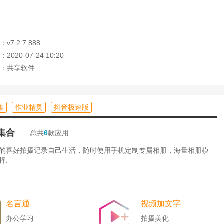
看收藏的小说内容
7.2.7.888
020-07-24 10:20
：共享软件
集
作业精灵
抖音极速版
集合
总共
6
款应用
的喜好拍摄记录自己生活，随时使用手机定制专属相册，海量相册模
择.
名言通
视频加文字
办公学习
拍摄美化