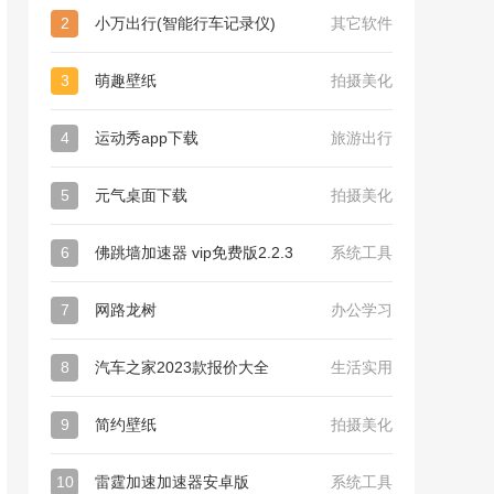
2
小万出行(智能行车记录仪)
其它软件
3
萌趣壁纸
拍摄美化
4
运动秀app下载
旅游出行
5
元气桌面下载
拍摄美化
6
佛跳墙加速器 vip免费版2.2.3
系统工具
7
网路龙树
办公学习
8
汽车之家2023款报价大全
生活实用
9
简约壁纸
拍摄美化
10
雷霆加速加速器安卓版
系统工具