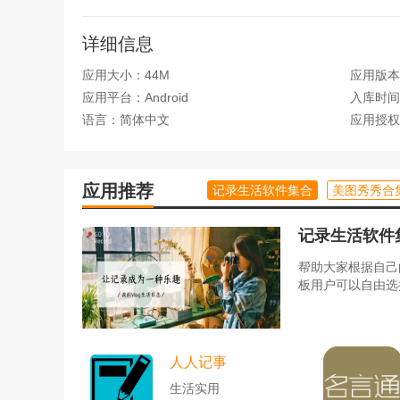
体验极佳。
详细信息
【小说榜属性高能】
追书会根据百万用户的评价数据
寞空庭春已晚，女博士明传，火中涅槃，传奇，Love
应用大小：44M
应用版本
王，灵域，幻城，云歌，华，墓笔记等多维度
应用平台：Android
入库时间：2
语言：简体中文
应用授权
【更新快，追求更快】
全网实时跨站点搜索热门小说
章节阅读，让追更的粉丝不能错过任何精彩章节！
应用推荐
记录生活软件集合
美图秀秀合
【热门社区可以吐槽】
在一个热门的互动社区里，很
就吐槽，快速的要书，自由评论自由聊天，用文字和
记录生活软件
[跟随我们]
帮助大家根据自己
板用户可以自由选
追书神器微博:@追书神器
追书神器微信微信官方账号:追书神器(zssqxs)
人人记事
追书神器用户交流群:425669909
生活实用