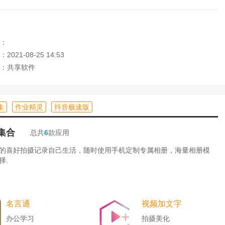
，帮你找到好看的小说和当下的经典结局榜和最热的原创最热榜:寂
 O2O，，完美世界，大宗师，我要封天，校花的贴身宗师，雪鹰魔
：
021-08-25 14:53
：共享软件
，与作者更新云同步。更贴心的实时更新提醒功能，一键开启最新
集
作业精灵
抖音极速版
多知名作家定期访问，时不时的开帖子和粉丝互动，各种小说摸着
朋友见面。
集合
总共
6
款应用
的喜好拍摄记录自己生活，随时使用手机定制专属相册，海量相册模
择.
名言通
视频加文字
办公学习
拍摄美化