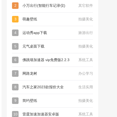
2
小万出行(智能行车记录仪)
其它软件
3
萌趣壁纸
拍摄美化
4
运动秀app下载
旅游出行
5
元气桌面下载
拍摄美化
6
佛跳墙加速器 vip免费版2.2.3
系统工具
7
网路龙树
办公学习
8
汽车之家2023款报价大全
生活实用
9
简约壁纸
拍摄美化
10
雷霆加速加速器安卓版
系统工具