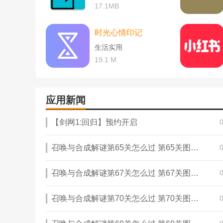
17.1MB
2.26.0版中的新功能
时光心情印记
【前方高能】一大批原创作品如《老九门》(领衔主演
播电视剧
剧情
最先知道~
生活实用
19.1 M
【新增】增加阅读页面背景，增加阅读页面行距的调
【优化】修复一些bug，提升阅读体验
应用新闻
【剑网1:回归】预约开启
召唤与合成解谜第65关怎么过 第65关图文通关攻略
召唤与合成解谜第67关怎么过 第67关图文通关攻略
召唤与合成解谜第70关怎么过 第70关图文通关攻略