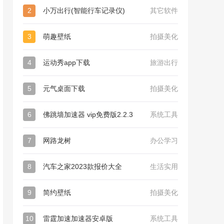
2
小万出行(智能行车记录仪)
其它软件
3
萌趣壁纸
拍摄美化
4
运动秀app下载
旅游出行
5
元气桌面下载
拍摄美化
6
佛跳墙加速器 vip免费版2.2.3
系统工具
7
网路龙树
办公学习
8
汽车之家2023款报价大全
生活实用
9
简约壁纸
拍摄美化
10
雷霆加速加速器安卓版
系统工具