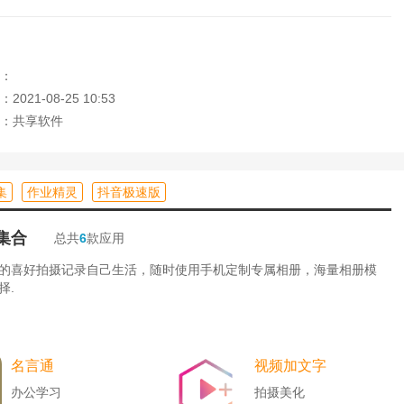
：
021-08-25 10:53
简单就能找到自己喜欢看的小说。
：共享软件
者作者名。
，都是根据你的阅读习惯来推荐的。
集
作业精灵
抖音极速版
随时找到你读过的小说。
集合
总共
6
款应用
的喜好拍摄记录自己生活，随时使用手机定制专属相册，海量相册模
择.
名言通
视频加文字
办公学习
拍摄美化