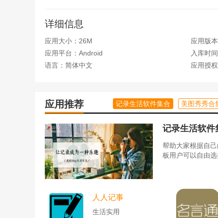
详细信息
八蕉免费小说的功能介绍；
应用大小：26M
应用版本
应用平台：Android
入库时间：2
1、小说分类，所有的小说都会按照题材进行分类，很
语言：简体中文
应用授权
2.搜索小说。想看什么小说都可以直接输入小说名或
3.小说推荐。我们每天都会给大家推荐各种热门小说
应用推荐
记录生活软件集合
美图秀秀合
4.阅读记录，你读的所有小说都会被记录好，你可以
记录生活软件
八蕉免费小说_图片2
帮助大家根据自己
板用户可以自由选
人人记事
生活实用