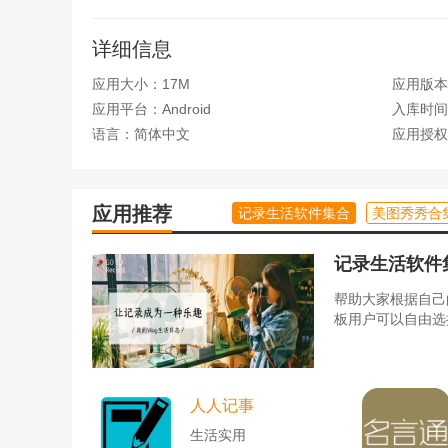
详细信息
1、小说分类，所有的小说都是分类的，你想要找到自
应用大小：17M
应用版本
2、小说搜索，可以直接输入姓名或者作者姓名找到自
应用平台：Android
入库时间：2
语言：简体中文
应用授权
3.小说推荐:我们每天为大家推荐各种热门小说，根据
4.局部扫描。用户还可以扫描自己的本地文件，轻松
应用推荐
记录生活软件集合
美图秀秀合
山楂小说_图片2
记录生活软件
帮助大家根据自己
板用户可以自由选
人人记事
生活实用