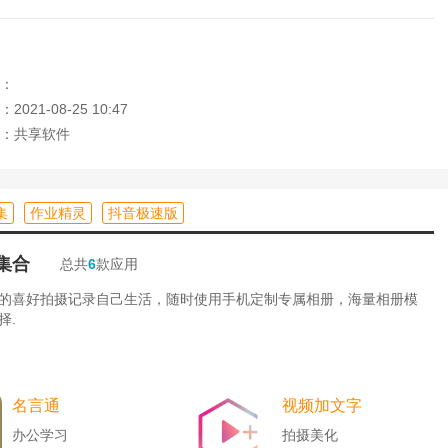
己喜欢的小说会很简单。
：
己喜欢读的小说。
021-08-25 10:47
：共享软件
你的阅读习惯进行推荐。
找到下载的小说。
集
作业精灵
抖音极速版
集合
总共
6
款应用
的喜好拍摄记录自己生活，随时使用手机定制专属相册，海量相册模
择.
名言通
视频加文字
办公学习
拍摄美化