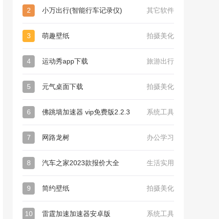
2
小万出行(智能行车记录仪)
其它软件
3
萌趣壁纸
拍摄美化
4
运动秀app下载
旅游出行
5
元气桌面下载
拍摄美化
6
佛跳墙加速器 vip免费版2.2.3
系统工具
7
网路龙树
办公学习
8
汽车之家2023款报价大全
生活实用
9
简约壁纸
拍摄美化
10
雷霆加速加速器安卓版
系统工具