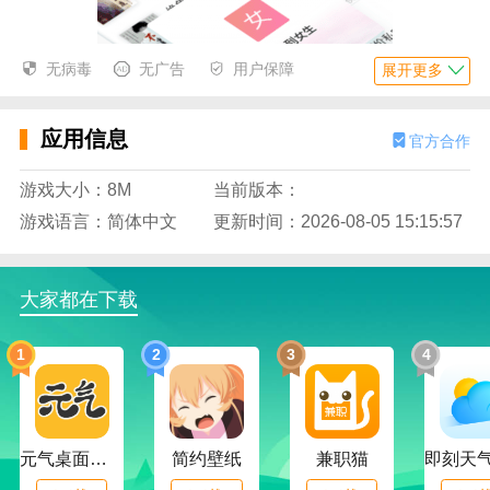
无病毒
无广告
用户保障
展开更多
应用信息
官方合作
游戏大小：8M
当前版本：
游戏语言：简体中文
更新时间：2026-08-05 15:15:57
大家都在下载
免费小说在晨读中的应用功能:
1
2
3
4
1.主题选择，混合各种不同的阅读主题等。，方便用户
选择合适的阅读主题进行阅读。
2.分类处理，这里可以对各种小说进行综合分类，提高
元气桌面下载
简约壁纸
兼职猫
小说定位的效率。