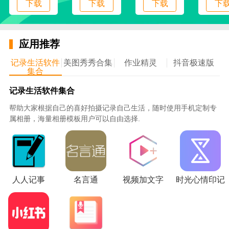
下载
下载
下载
下
3.海量的资源可以全方位汇集各类小说资源，让各类小
说的观看更加顺畅、轻松。
应用推荐
4.进度跟踪，可以跟踪阅读的实时进度，掌握自己的实
记录生活软件
美图秀秀合集
作业精灵
抖音极速版
际阅读情况。
集合
记录生活软件集合
5.榜单查询，通过各种热门榜单，也帮助用户轻松掌握
各种热门小说。
帮助大家根据自己的喜好拍摄记录自己生活，随时使用手机定制专
属相册，海量相册模板用户可以自由选择.
晨读全免费小说_图片2
人人记事
名言通
视频加文字
时光心情印记