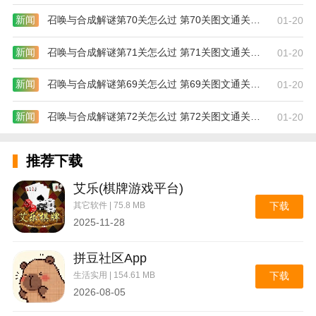
推广和处理。
新闻
召唤与合成解谜第70关怎么过 第70关图文通关攻略
01-20
2.收藏管理。各种你比较喜欢的书都可以通过收藏轻松
新闻
召唤与合成解谜第71关怎么过 第71关图文通关攻略
01-20
管理。
新闻
召唤与合成解谜第69关怎么过 第69关图文通关攻略
01-20
3.模拟翻页，还配备了模拟翻页的设计，可以体验更真
新闻
召唤与合成解谜第72关怎么过 第72关图文通关攻略
01-20
实的小说阅读体验等。
4.有趣的
社交
互动，承载各种话题圈供书友谈论，轻松
推荐下载
拓展新的社交服务渠道等。
艾乐(棋牌游戏平台)
其它软件 | 75.8 MB
下载
2025-11-28
拼豆社区App
生活实用 | 154.61 MB
下载
2026-08-05