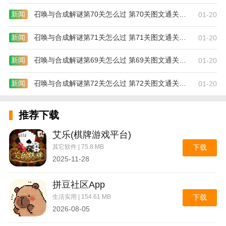
新闻
召唤与合成解谜第70关怎么过 第70关图文通关攻略
01-20
即时阅读和免费阅读的应用特点:
新闻
召唤与合成解谜第71关怎么过 第71关图文通关攻略
01-20
1.朋友邀请，通过邀请自己的朋友，也可以在这里获得
新闻
召唤与合成解谜第69关怎么过 第69关图文通关攻略
01-20
专属的阅读资源。
新闻
召唤与合成解谜第72关怎么过 第72关图文通关攻略
01-20
2.进度跟踪，你的整体阅读情况等。可以在应用中全面
跟踪。
推荐下载
3.会员服务，通过处理相应的会员服务，可以彻底屏蔽
艾乐(棋牌游戏平台)
各种无良广告。
其它软件 | 75.8 MB
下载
2025-11-28
4、历史记录，通过自己的实时阅读记录等。，还要掌
握阅读情况。
拼豆社区App
生活实用 | 154.61 MB
下载
2026-08-05