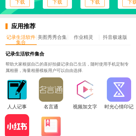
下载
下载
下载
下
阅读的实际需求。
2.精彩的书评，在这里你可以通过参与各种精彩的书评
来掌握小说的质量。
应用推荐
记录生活软件
美图秀秀合集
作业精灵
抖音极速版
3.情节分析。这里还提供专业的地块分析服务，可以对
集合
各种地块进行详细的分析处理。
记录生活软件集合
4、在线筛选，根据自己的实际阅读喜好等。，更是在
帮助大家根据自己的喜好拍摄记录自己生活，随时使用手机定制专
属相册，海量相册模板用户可以自由选择.
这里进行各种小说等的一键式放映。
5.书架收藏。通过打造专属书架，可以轻松管理各种高
质量的小说。
人人记事
名言通
视频加文字
时光心情印记
免费阅读_图片2