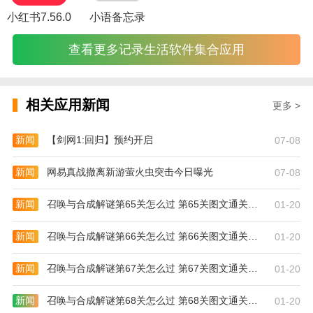
训练感受，充分激发孩子的自主学习能力。
小红书7.56.0
小语备忘录
查看更多记录生活软件集合应用
本科及以上学历 0%教师本科及以上学历
课程内容融合3-7岁儿童大脑发育特点，设置基础存储
相关应用新闻
提升，综合3个记忆训练环节，12个场景，共80节课，9
更多 >
个阶段，全动画互动教学课件， 提高记忆力是总体目
标，此外还要提高反应速度、自控能力、思维能力和注
新闻
【剑网1:回归】预约开启
07-08
意力五个基本认知能力。
新闻
网易真战撤离新游萤火虫突击今日曝光
07-08
新闻
召唤与合成解谜第65关怎么过 第65关图文通关攻略
01-20
新闻
召唤与合成解谜第66关怎么过 第66关图文通关攻略
01-20
新闻
召唤与合成解谜第67关怎么过 第67关图文通关攻略
01-20
新闻
召唤与合成解谜第68关怎么过 第68关图文通关攻略
01-20