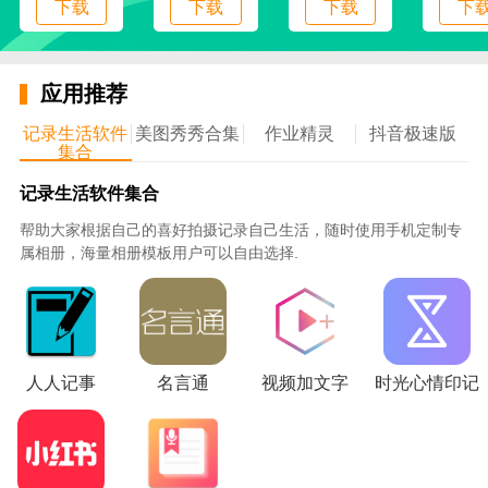
下载
下载
下载
下
5、更多的天气小图标，除了提供天气的信息之外
还提供了疫情播报、安全出行以及空气质量图标；
应用推荐
6、专门将下雨的预测信息设置一个栏目，让用户
出行前能了解最关心的下雨问题；
记录生活软件
美图秀秀合集
作业精灵
抖音极速版
集合
使用说明
记录生活软件集合
1、打开软件进入主页，立即查看公历上今天的时
帮助大家根据自己的喜好拍摄记录自己生活，随时使用手机定制专
间
属相册，海量相册模板用户可以自由选择.
2、查看下面的黄历小标签，快速查看今天的周期
以及农历时间
3、选择并点击进入黄历中心，查看今天的所有黄
历内容
人人记事
名言通
视频加文字
时光心情印记
4、进入天气页面查看今日天气，选择点击疫情播
报图标查看疫情动态
5、快速进入到日程管理中，点击添加日程或修改