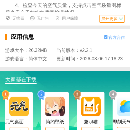
4、检查今天的空气质量，支持点击空气质量图标
后查看今天的空气质量检测情况；
无病毒
无广告
用户保障
展开更多
5、添加日程待办事项，在全部日程中使用添加功
能添加更多的待办事项内容；
应用信息
官方合作
6、编辑设置日程的提醒，编辑自己的日程时能自
由设置日程的事项提醒时间；
游戏大小：26.32MB
当前版本：v2.2.1
游戏语言：简体中文
更新时间：2026-08-06 17:18:23
应用特色
1、划分了不同的日程类别，拥有对应的日常、学
习、工作与出行等图标；
大家都在下载
2、会在特殊的日子中展示对应历史事件，日程管
理列表中会推送历史事件标签；
1
2
3
4
3、个性化的文化黄历标签，在公历日历下面显示
黄历标签，里面有生肖图腾水印与丰富的内容；
元气桌面下载
简约壁纸
兼职猫
4、有传统的还礼排版内容，黄历中心在整个页面
中按照传统的黄历本将内容排版；