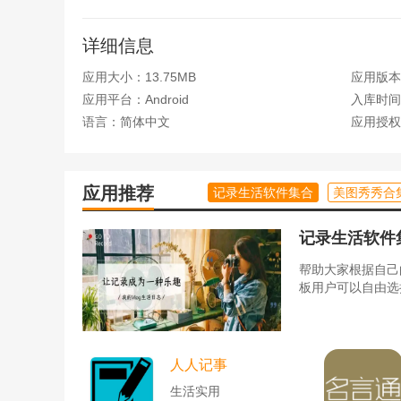
5、点击我的，即可进入到我的功能界面，即可查
详细信息
更新日志
应用大小：13.75MB
应用版本：
应用平台：Android
入库时间：2
1.开始用车、结束用车等重要操作需要2次确认
语言：简体中文
应用授权
2.用车超出计划2小时将短信通知您结束用车
3.优化了一些小细节
应用推荐
记录生活软件集合
美图秀秀合
记录生活软件
帮助大家根据自己
板用户可以自由选
人人记事
生活实用