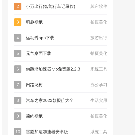
2
小万出行(智能行车记录仪)
其它软件
3
萌趣壁纸
拍摄美化
4
运动秀app下载
旅游出行
5
元气桌面下载
拍摄美化
6
佛跳墙加速器 vip免费版2.2.3
系统工具
7
网路龙树
办公学习
8
汽车之家2023款报价大全
生活实用
9
简约壁纸
拍摄美化
10
雷霆加速加速器安卓版
系统工具