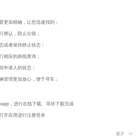
置更加精确，让您迅速找到；
行辨认，防止出错；
态或者保持静止状态；
行相应的路线查询；
前申请人的状态；
辆管理更加放心，便于寻车；
app，进行在线下载。等待下载完成
打开应用进行注册登录
可以点击界面上任何的功能，即：企业车辆、电子栅栏等
展开
用信息，及时进行回访