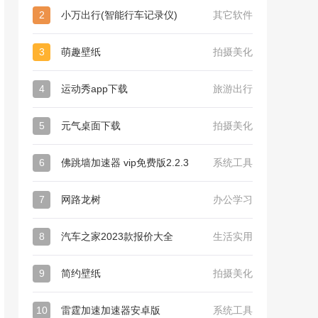
2
小万出行(智能行车记录仪)
其它软件
3
萌趣壁纸
拍摄美化
4
运动秀app下载
旅游出行
5
元气桌面下载
拍摄美化
6
佛跳墙加速器 vip免费版2.2.3
系统工具
7
网路龙树
办公学习
8
汽车之家2023款报价大全
生活实用
9
简约壁纸
拍摄美化
10
雷霆加速加速器安卓版
系统工具