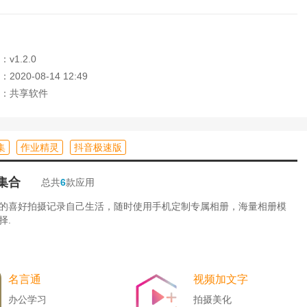
v1.2.0
020-08-14 12:49
：共享软件
流
集
作业精灵
抖音极速版
集合
总共
6
款应用
的喜好拍摄记录自己生活，随时使用手机定制专属相册，海量相册模
择.
名言通
视频加文字
办公学习
拍摄美化