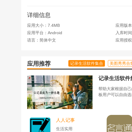
1、进入软件界面查看带来的精选热门推荐资讯
2、能够直接浏览查看详情，点击就能进入详情页
详细信息
3、还能查看到其他网友对网页信息的浏览评价
应用大小：7.4MB
应用版本：
应用平台：Android
入库时间：2
4、登录账号使用的你同样可以参与网页资讯讨论
语言：简体中文
应用授权
5、随时反馈你对网页信息的看法，与网友线上交
应用推荐
记录生活软件集合
美图秀秀合
记录生活软件
帮助大家根据自己
板用户可以自由选
人人记事
生活实用