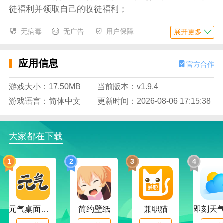
徒福利并领取自己的收徒福利；
5、随时进入钱包里面查询自己的钱包余额，核对
无病毒
无广告
用户保障
展开更多
自己在不同任务中获取的现金奖励；
6、从钱包里面把自己的余额提现到其他账户，将
应用信息
官方合作
自己的现金余额提现出来使用；
游戏大小：17.50MB
当前版本：v1.9.4
应用特色
游戏语言：简体中文
更新时间：2026-08-06 17:15:38
1、海量免费小说不断上新，平台提供大量的小说
资源，还会不断免费上新；
2、拥有实时的提现播报提醒，随时能从提醒消息
大家都在下载
栏中看到别人提现的信息；
1
2
3
4
3、品质好书推荐栏，设置了品质的好书推荐栏，
筛选出品质精选的小说书籍；
4、连续签到能获得高额金币，最高能获得5666金
元气桌面下载
简约壁纸
兼职猫
币，同时设置了补签的功能；