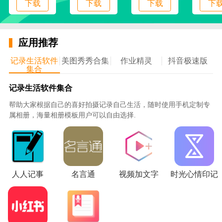
下载
下载
下载
下
5、每日任务更新内容，每天都会自动更新任务，
让用户能一直做任务，一直领金币；
6、邀请好友有多种红包奖励，展示了3元一位、5
应用推荐
元一位等不同的简历红包，最高有机会拿到272元现
金；
记录生活软件
美图秀秀合集
作业精灵
抖音极速版
集合
使用说明
记录生活软件集合
1、打开软件进入主页，立即查看新人红包奖励并
帮助大家根据自己的喜好拍摄记录自己生活，随时使用手机定制专
点击领取
属相册，海量相册模板用户可以自由选择.
2、查看精选栏中的区域分类，浏览下面推荐的品
质小说
3、选择进入到赚钱中心，快速查看自己签到的情
况或查看任务
人人记事
名言通
视频加文字
时光心情印记
4、点击未完成的任务进入，根据要求快速完成任
务并领奖
5、进入我的书架总管理书架小说，切换到最近栏