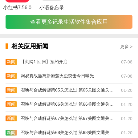
查看最近阅读历史
小红书7.56.0
小语备忘录
更新日志
查看更多记录生活软件集合应用
1、金币体系优化，新增一元提现功能
2、UI界面调整优化
相关应用新闻
更多 >
3、新增会员特权功能
新闻
【剑网1:回归】预约开启
07-08
新闻
网易真战撤离新游萤火虫突击今日曝光
07-08
新闻
召唤与合成解谜第65关怎么过 第65关图文通关攻略
01-20
新闻
召唤与合成解谜第66关怎么过 第66关图文通关攻略
01-20
新闻
召唤与合成解谜第67关怎么过 第67关图文通关攻略
01-20
新闻
召唤与合成解谜第68关怎么过 第68关图文通关攻略
01-20