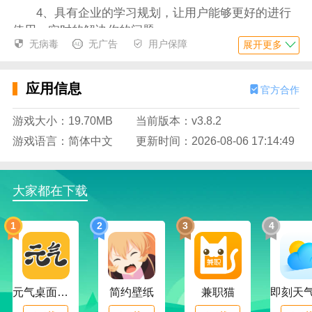
4、具有企业的学习规划，让用户能够更好的进行
使用，实时的解决你的问题；
无病毒
无广告
用户保障
展开更多
5、你可以在平台里更好的管理你的时间，让你有
更多的时间进行学习；
应用信息
官方合作
6、通过平台快速的进行分享，让更好的用户能够
快速的学习，得到优质的帮助；
游戏大小：19.70MB
当前版本：v3.8.2
游戏语言：简体中文
更新时间：2026-08-06 17:14:49
应用特色
1、平台提供的内容非常的多，用户可以随意的进
行选择，满足你的需求；
大家都在下载
2、不受时间和空间的限制，用户可以随时随地的
进行学习，更好的使用；
1
2
3
4
3、你可以在学习的过程中随时的记录你的笔记信
息，让你高效的进行学习；
元气桌面下载
简约壁纸
兼职猫
4、具有简洁的界面，而查找非常的简单，让用户
能够快速的上手，学习更加的方便；