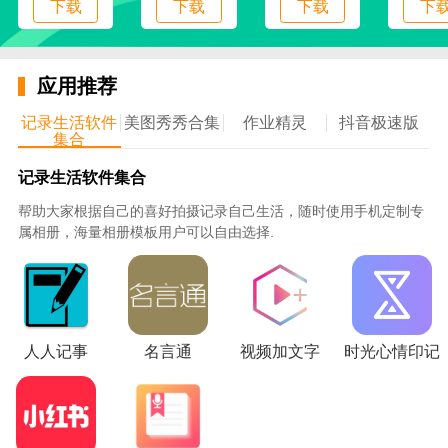
下载
下载
下载
下
5、你可以在平台里快速的进行评论，发表你的观
点，让你更好的使用；
应用推荐
6、在线可以快速的进行互动，更好的了解各种学
习的内容，让你开心的进行学习；
记录生活软件
美图秀秀合集
作业精灵
抖音极速版
集合
使用说明
记录生活软件集合
1、下载软件并进行安装，安装成功后登录进去使
帮助大家根据自己的喜好拍摄记录自己生活，随时使用手机定制专
用
属相册，海量相册模板用户可以自由选择.
2、打开应用进入，在登录界面进行登录注册
3、点击视频，能够快速的了解各种学习知识，更
好的使用
4、点击分享，把各种学习资源分享给你的好友
人人记事
名言通
视频加文字
时光心情印记
5、通过分析，让用户能够更好的了解自己的学习
情况