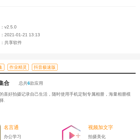
息、收入消息等
的积分、奖学金等进行查看
v2.5.0
021-01-21 13:13
：共享软件
集
作业精灵
抖音极速版
集合
总共
6
款应用
的喜好拍摄记录自己生活，随时使用手机定制专属相册，海量相册模
择.
名言通
视频加文字
办公学习
拍摄美化