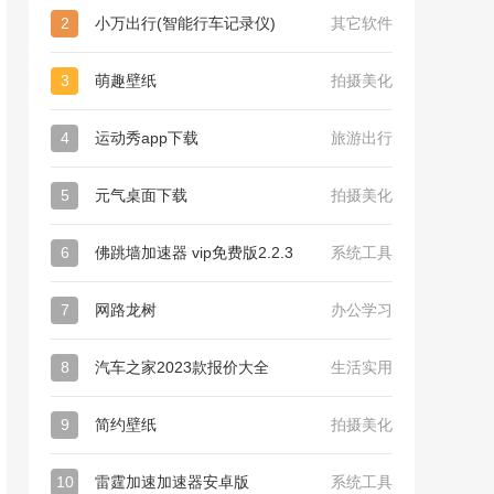
2
小万出行(智能行车记录仪)
其它软件
3
萌趣壁纸
拍摄美化
4
运动秀app下载
旅游出行
5
元气桌面下载
拍摄美化
6
佛跳墙加速器 vip免费版2.2.3
系统工具
7
网路龙树
办公学习
8
汽车之家2023款报价大全
生活实用
9
简约壁纸
拍摄美化
10
雷霆加速加速器安卓版
系统工具