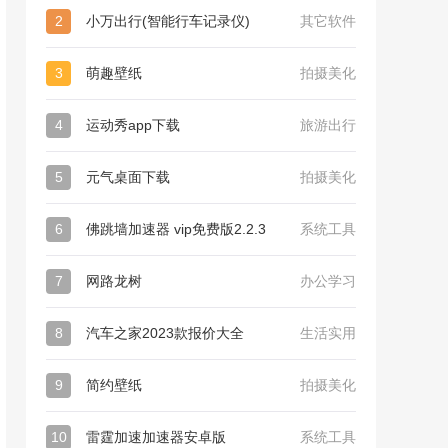
2
小万出行(智能行车记录仪)
其它软件
3
萌趣壁纸
拍摄美化
4
运动秀app下载
旅游出行
5
元气桌面下载
拍摄美化
6
佛跳墙加速器 vip免费版2.2.3
系统工具
7
网路龙树
办公学习
8
汽车之家2023款报价大全
生活实用
9
简约壁纸
拍摄美化
10
雷霆加速加速器安卓版
系统工具