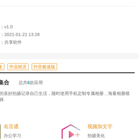
背景、美颜或换装进行编辑
版本说明等功能
v1.0
021-01-21 13:28
：共享软件
集
作业精灵
抖音极速版
集合
总共
6
款应用
的喜好拍摄记录自己生活，随时使用手机定制专属相册，海量相册模
择.
名言通
视频加文字
办公学习
拍摄美化