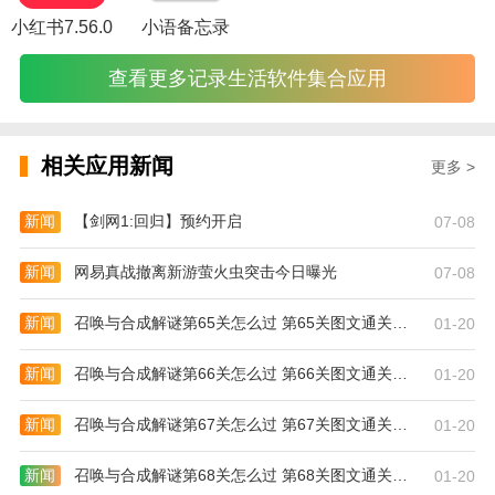
小红书7.56.0
小语备忘录
6、在我的页面，可以查看在线客服、订单信息、
个人信息、会员服务等
查看更多记录生活软件集合应用
更新日志
1、 增加购物可得返现和优币功能
相关应用新闻
更多 >
2、 增加淘宝商品智能搜索功能
3、 增加商品快捷分享功能
新闻
【剑网1:回归】预约开启
07-08
4、 增加多商品优币支付功能
新闻
网易真战撤离新游萤火虫突击今日曝光
07-08
5、 系统性能优化
新闻
召唤与合成解谜第65关怎么过 第65关图文通关攻略
01-20
6、 优化客户体验
新闻
召唤与合成解谜第66关怎么过 第66关图文通关攻略
01-20
新闻
召唤与合成解谜第67关怎么过 第67关图文通关攻略
01-20
新闻
召唤与合成解谜第68关怎么过 第68关图文通关攻略
01-20