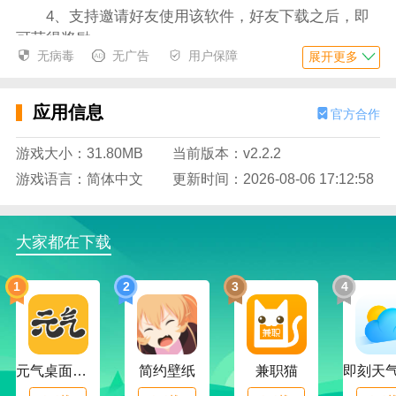
4、支持邀请好友使用该软件，好友下载之后，即
可获得奖励；
无病毒
无广告
用户保障
展开更多
5、支持管理收货地址，随时可以编辑地址信息、
收货人姓名和联系方式；
应用信息
官方合作
6、支持联系平台客服进行沟通，也支持进行意见
反馈，自行反馈使用问题；
游戏大小：31.80MB
当前版本：v2.2.2
游戏语言：简体中文
更新时间：2026-08-06 17:12:58
应用特色
1、汇集了各种大额优惠券，高额抵扣商品金额，
让你省钱购物；
大家都在下载
2、分享商品获得佣金奖励，并提供了各种红包福
利，随时可以将收益进行提现；
1
2
3
4
3、在线即可进行智能搜索，自动联想并推荐符合
的商品，让你便捷的领取同款商品的优惠券；
元气桌面下载
简约壁纸
兼职猫
4、精选商品进行推荐，包含的商品类型也多样，
分类明确；