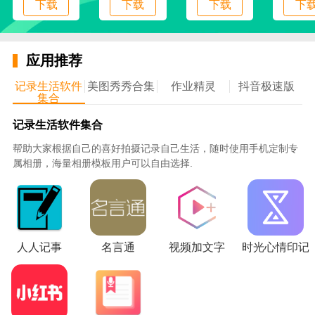
下载
下载
下载
下
5、一键分享商品购买链接，支持分享的平台也多
样，好友可以直接进入链接进行下单；
应用推荐
6、提供了优币功能，浏览商品、购物、分享等即
可获得优币奖励，并使用优币兑换商品；
记录生活软件
美图秀秀合集
作业精灵
抖音极速版
集合
使用说明
记录生活软件集合
1、下载该软件的用户，可以使用手机号、微信等
帮助大家根据自己的喜好拍摄记录自己生活，随时使用手机定制专
进行注册登录
属相册，海量相册模板用户可以自由选择.
2、进入首页，查看推荐的购物专区，比如天天特
价、品牌精选、超值抵扣等
3、在购物车中，查看保存的商品并进行管理
4、在我的推广界面，查看推广人数和明细，了解
人人记事
名言通
视频加文字
时光心情印记
该用户下载和浏览的时间
5、进入我的余额中，查看结算金额、消费明细、
提现规则等