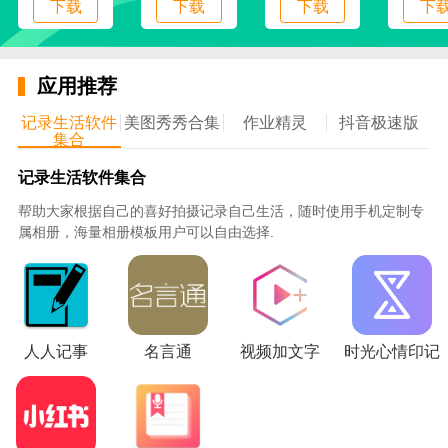
下载
下载
下载
下
资讯管理的质量，给你更好的管理体验；
4、详细的记录联系人的信息，知道联系人的情
况，便于选择交流，提高交流的质量；
应用推荐
5、众多的产品统一管理，知道产品的情况，让你
记录生活软件
美图秀秀合集
作业精灵
抖音极速版
的产品管理更方便，提高产品管理的质量；
集合
6、众多的常用工具统一管理，便于选择使用，让
记录生活软件集合
你的管理更方便，提高展业的质量，工具的使用更方
帮助大家根据自己的喜好拍摄记录自己生活，随时使用手机定制专
便；
属相册，海量相册模板用户可以自由选择.
使用说明
1、下载并按照要求完成安装，允许软件使用全部
的手机权限
2、完成注册并登录，完善用户的个人信息即可开
人人记事
名言通
视频加文字
时光心情印记
始在线进行生活管理
3、查看资讯的信息，了解资讯的情况，并选择阅
读，资讯管理更方便