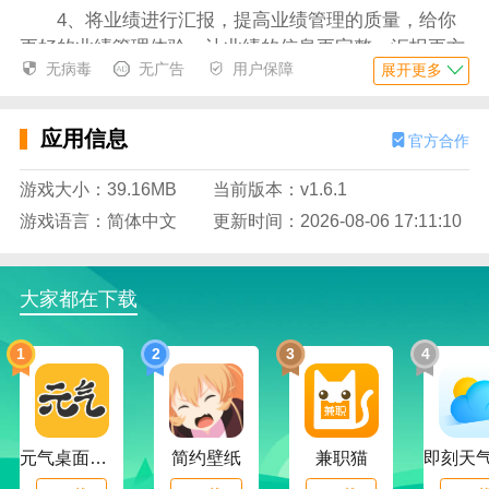
4、将业绩进行汇报，提高业绩管理的质量，给你
更好的业绩管理体验，让业绩的信息更完整，汇报更方
无病毒
无广告
用户保障
展开更多
便；
5、查看公司贺报，了解公司的情况，知道更多公
应用信息
官方合作
司的喜讯，提高公司管理的质量，给你更好的管理体
验；
游戏大小：39.16MB
当前版本：v1.6.1
6、使用转发助手快速转发，让你的转发更方便，
游戏语言：简体中文
更新时间：2026-08-06 17:11:10
提高转发的效率，推广变得更简单，给你更好的推广体
验；
大家都在下载
应用特色
1、简洁的界面让你能更好的进行展业，提高展业
1
2
3
4
的效率，给你更好的展业体验，业务管理更方便；
2、海量的资讯选择阅读，了解资讯的情况，让你
的阅读选择更多样，提高阅读的乐趣；
元气桌面下载
简约壁纸
兼职猫
3、将资讯进行分类管理，阅读选择更便捷，提高