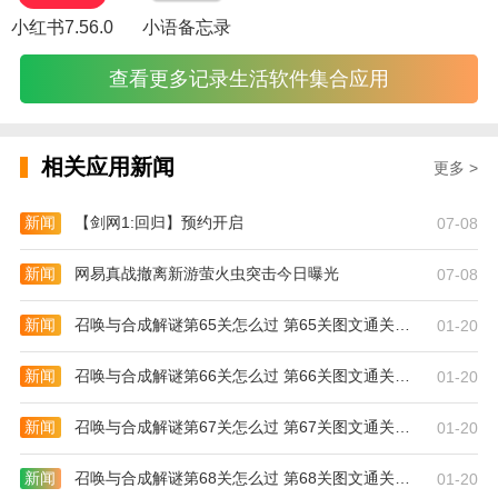
小红书7.56.0
小语备忘录
4、查看联系人的信息，知道联系人的情况，让你
的管理更方便
查看更多记录生活软件集合应用
5、查看产品信息，知道产品的情况，让你的产品
管理更便捷
相关应用新闻
6、选择根据进行使用，让你的办公更方便，提高
更多 >
办公的质量，更方便
新闻
【剑网1:回归】预约开启
07-08
新闻
网易真战撤离新游萤火虫突击今日曝光
07-08
新闻
召唤与合成解谜第65关怎么过 第65关图文通关攻略
01-20
新闻
召唤与合成解谜第66关怎么过 第66关图文通关攻略
01-20
新闻
召唤与合成解谜第67关怎么过 第67关图文通关攻略
01-20
新闻
召唤与合成解谜第68关怎么过 第68关图文通关攻略
01-20