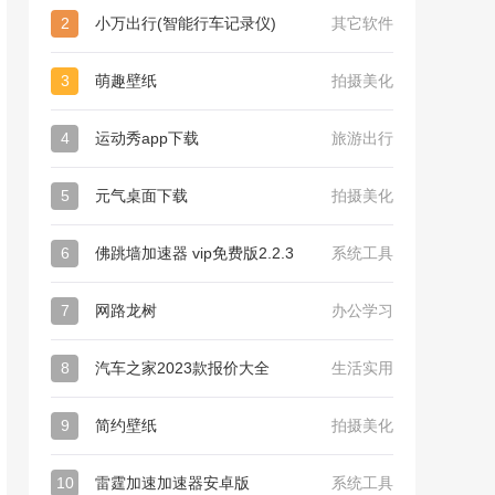
2
小万出行(智能行车记录仪)
其它软件
3
萌趣壁纸
拍摄美化
4
运动秀app下载
旅游出行
5
元气桌面下载
拍摄美化
6
佛跳墙加速器 vip免费版2.2.3
系统工具
7
网路龙树
办公学习
8
汽车之家2023款报价大全
生活实用
9
简约壁纸
拍摄美化
10
雷霆加速加速器安卓版
系统工具