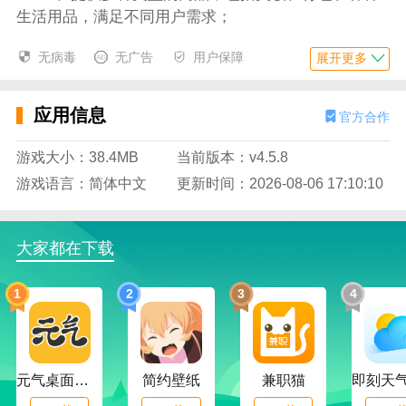
生活用品，满足不同用户需求；
5、拥有版块编辑功能，用户可以一键添加或删除
无病毒
无广告
用户保障
展开更多
各种信息版块，方便快捷；
6、用户通过软件可以看到自己本地的天气信息，
应用信息
官方合作
了解最近的天气变化情况；
游戏大小：38.4MB
当前版本：v4.5.8
应用特色
游戏语言：简体中文
更新时间：2026-08-06 17:10:10
1、为用户提供搜索功能，用户可以一键搜索自己
感兴趣的内容，方便快捷；
2、拥有群聊功能，用户可以加入各种群聊讨论自
大家都在下载
己感兴趣的内容，增添乐趣；
1
2
3
4
3、在这里，用户能够一键查看各个群聊的成员信
息，了解成员组成情况；
4、提供语音聊天功能，用户可以自由发送各种语
元气桌面下载
简约壁纸
兼职猫
音内容，更轻松的聊天；