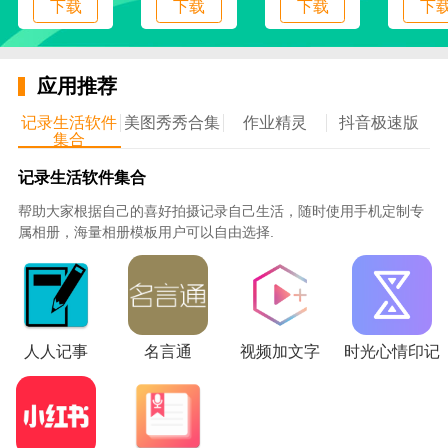
下载
下载
下载
下
5、应用中有生活圈，用户在这里可以分享自己的
各种生活动态，和其他人在线互动；
6、用户通过软件能够一键上传各种照片和视频内
应用推荐
容，分享各种生活精彩瞬间；
记录生活软件
美图秀秀合集
作业精灵
抖音极速版
使用说明
集合
1、下载并安装软件，安装完成后点击图标进入，
记录生活软件集合
注册登录后使用
帮助大家根据自己的喜好拍摄记录自己生活，随时使用手机定制专
2、在首页中查看各种类型的商品信息，一键签到
属相册，海量相册模板用户可以自由选择.
获得奖励，快速抢购各种手机卡
3、进入群组版块，查看群组各个成员信息，在线
讨论共同的兴趣爱好
4、点击发布，快速添加自己相册中的各种图片和
人人记事
名言通
视频加文字
时光心情印记
视频，分享生活中的精彩
5、打开生活圈，查看其他用户分享的各种动态内
容，和他们快速互动交流