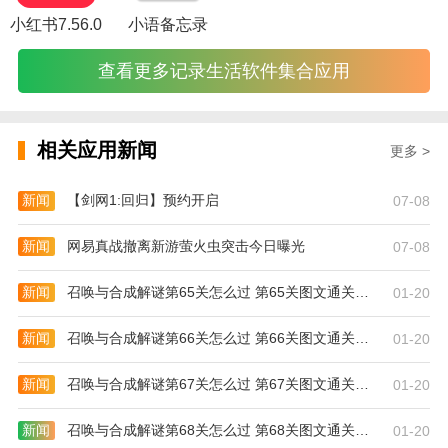
小红书7.56.0
小语备忘录
更新日志
【界面优化】首页、本地圈、发现窗界面丰富，更
查看更多记录生活软件集合应用
多内容供您探索
【新增@人功能】快速提醒好友加入互动
相关应用新闻
更多 >
【新增账号切换】再也不用为有多个账号烦恼，全
部为您保存，一键切换
新闻
【剑网1:回归】预约开启
07-08
【新增群组功能】加入群组，一起讨论大家感兴趣
的内容吧
新闻
网易真战撤离新游萤火虫突击今日曝光
07-08
新闻
召唤与合成解谜第65关怎么过 第65关图文通关攻略
01-20
新闻
召唤与合成解谜第66关怎么过 第66关图文通关攻略
01-20
新闻
召唤与合成解谜第67关怎么过 第67关图文通关攻略
01-20
新闻
召唤与合成解谜第68关怎么过 第68关图文通关攻略
01-20