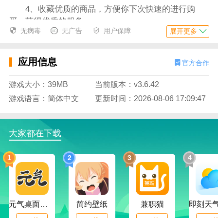
4、收藏优质的商品，方便你下次快速的进行购
买，获得优质的服务；
无病毒
无广告
用户保障
展开更多
5、把商品分享出去，能够赚取更多的收益，满足
用户的使用需求；
应用信息
官方合作
6、通过平台能够清楚的查看自己的订单情况，更
好的进行管理；
游戏大小：39MB
当前版本：v3.6.42
游戏语言：简体中文
更新时间：2026-08-06 17:09:47
应用特色
1、有海量的优惠券，用户可以随意的领取，让你
优惠的购物；
大家都在下载
2、新人能够获得免单服务，快速的解决用户的问
题，更好的使用；
1
2
3
4
3、获得消息通知，清楚的了解你的购物情况，满
足你的需求；
元气桌面下载
简约壁纸
兼职猫
4、所有的商品整齐展示在平台里，用户可以更好
的选择，非常的方便；