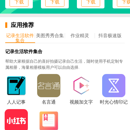
下载
下载
下载
下
5、操作简单，一键点击就能够快速的进行使用，
获得优质的服务；
应用推荐
6、在线可以实时的了解商品的质量问题，让用户
可以更好的进行使用；
记录生活软件
美图秀秀合集
作业精灵
抖音极速版
集合
使用说明
记录生活软件集合
1、下载安装在手机上，就可以更好的进行使用
帮助大家根据自己的喜好拍摄记录自己生活，随时使用手机定制专
2、打开应用进入，在登录界面进行登录注册
属相册，海量相册模板用户可以自由选择.
3、打开首页，就可以看到各类商品信息，随意的
购买商品
4、点击搜索，就能快速找到商品信息，让你更好
的购买
人人记事
名言通
视频加文字
时光心情印记
5、点击收藏，把你喜欢的商品收藏在平台里，更
好的使用