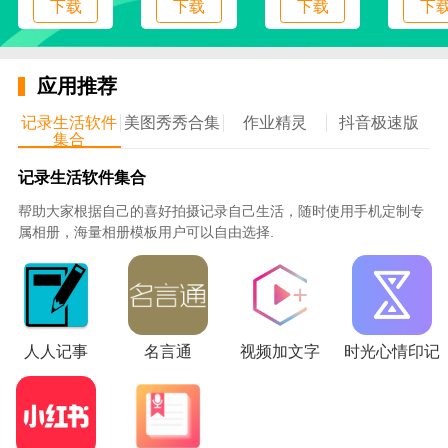
下载
下载
下载
下
5、提供多种注册类别选择，为师傅们提供了司机
注册、电工师傅注册以及维修类注册等选择；
6、丰富的推广赚钱方式，这里面为用户体用推广
应用推荐
用户、师傅、商家多种推广角色列表，还展示商家推广
记录；
记录生活软件
美图秀秀合集
作业精灵
抖音极速版
集合
使用说明
记录生活软件集合
1、进入软件并等待跳转，立即选择注册功能并查
帮助大家根据自己的喜好拍摄记录自己生活，随时使用手机定制专
看注册类别
属相册，海量相册模板用户可以自由选择.
2、选择自己的定位并立即注册，快速上传自己的
相关资料
3、成功注册后登录到订单大厅页面，点击抢单栏
目查看新订单
人人记事
名言通
视频加文字
时光心情印记
4、或查看上面的数据统计栏内容，选择并点击抢
单功能即可立即抢单
5、打开推广赚钱页面，查看其中推广的选择列表