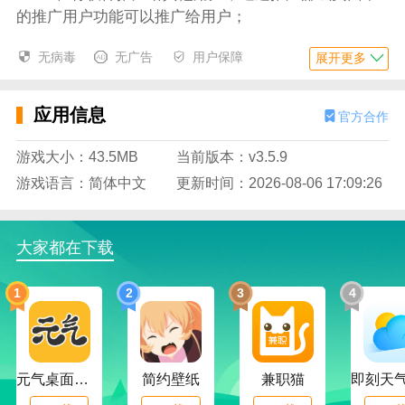
的推广用户功能可以推广给用户；
5、可以推广商家，支持选择推广商家栏选择并将
无病毒
无广告
用户保障
展开更多
该软件推广给商家；
6、注册成为平台的司机师傅，通过师傅注册功能
应用信息
官方合作
可以注册并认证相应的货运信息；
游戏大小：43.5MB
当前版本：v3.5.9
应用特色
游戏语言：简体中文
更新时间：2026-08-06 17:09:26
1、多重认证资料编辑列表，不仅需要完善个人信
息，还要上传身份信息以及货运信息证件；
2、统计展示丰富的抢单数据栏，该栏中国展示了
大家都在下载
在线时长、今日完单和今日流水多种数据；
1
2
3
4
3、拥有多元化的订单渠道，有来自个人的订单、
竞价订单以及来自商家的订单等资源；
4、快捷的抢单工具，大厅中设置了快捷明显的抢
元气桌面下载
简约壁纸
兼职猫
单功能，旁边还有休息和设置工具图标；