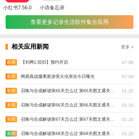
并选择推广师傅栏分享该软件给师傅
小红书7.56.0
小语备忘录
更新日志
查看更多记录生活软件集合应用
更新内容：
· 注册审核修改功能
相关应用新闻
更多 >
· 技能认证审核，通过方可接单
· 师傅三级分销，推广师傅和用户都分钱
新闻
【剑网1:回归】预约开启
07-08
· 开放司机注册入口，构建供应链业务生态
新闻
网易真战撤离新游萤火虫突击今日曝光
07-08
· 修复一些已知bug
新闻
召唤与合成解谜第65关怎么过 第65关图文通关攻略
01-20
· 修复一些已知bug
新闻
召唤与合成解谜第66关怎么过 第66关图文通关攻略
01-20
新闻
召唤与合成解谜第67关怎么过 第67关图文通关攻略
01-20
新闻
召唤与合成解谜第68关怎么过 第68关图文通关攻略
01-20